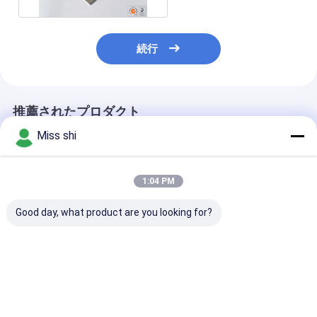
続行
推薦されたプロダクト
Miss shi
1:04 PM
Good day, what product are you looking for?
塩水セル マグネシウム
優れた成形性を備えた
HB90-110 マ
合金シート
製造用の1000mm～
ム合金板 工業
6000mm長マグネシウ
使用と性能
ム合金シート
ベストプライス
ベストプライス
ベストプラ