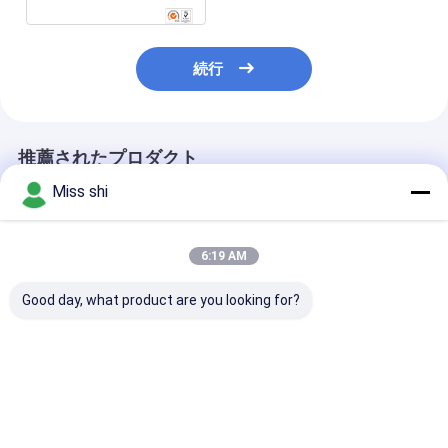
続行
推薦されたプロダクト
Miss shi
6:19 AM
Good day, what product are you looking for?
1つのMag棒発火具に
存続の緊急事態のため
マグネシウムの
付き多機能の緊急事態
のキャンプの屋外のマ
笛、カスタマイ
2つは5.5 x 3 x 0.2じり
グネシウムの燧石の鋼
たロゴと鋼鉄石
じり動きます
鉄罷業者の発火具
発火具の火
ベストプライス
ベストプライス
ベストプラ