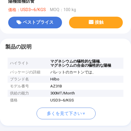
陽極陰極防食
価格：USD3~6/KGS
MOQ：100 kg
ベストプライス
接触
製品の説明
,
マグネシウムの犠牲的な陽極
ハイライト
マグネシウムの合金の犠牲的な陽極
パッケージの詳細
パレットのカートンでは、
ブランド名
Hilbo
モデル番号
AZ31B
供給の能力
300MT/Month
価格
USD3~6/KGS
多くを見て下さい