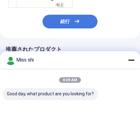
続行
推薦されたプロダクト
Miss shi
8:09 AM
Good day, what product are you looking for?
高い化学活動のマグネ
セリウムのマグネシウ
陰極保護AZ31/
シウムの合金の陽極高
ムの合金の陽極99.9%
のための正方形
い運転の電圧
99.5% 99.8%マグネシ
ネシウムの合金
ウムの合金の犠牲的な
陽極
ベストプライス
ベストプライス
ベストプラ