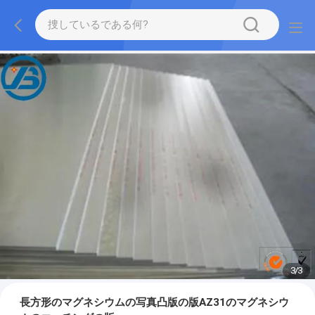
1
/
3
長方形のマグネシウムの写真凸版の版AZ31のマグネシウ