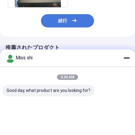
続行
推薦されたプロダクト
Miss shi
5:20 AM
Good day, what product are you looking for?
3MMの寸法安定性
1.5-10mmのマグネシ
環境的に印刷の
AZ31Bのマグネシウム
ウムの写真凸版の版の
速い彫版のマグ
の印刷版の高速切断
エッチングのマグネシ
ムの写真凸版の
ウムの合金の版AZ31
AZ31B
ベストプライス
ベストプライス
ベストプラ