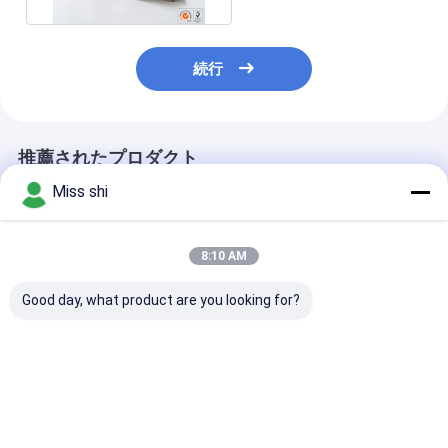
続行
推薦されたプロダクト
Miss shi
8:10 AM
Good day, what product are you looking for?
建築工業のために細工
AZ31Bのマグネシウム
マグネシウムの
したカスタマイズされ
の放出Magの合金の放
放出はよいZK6
たマグネシウムの放出
出は部品の側面図を描
AZ61を分けま
のプロフィール
きます
保護します
ベストプライス
ベストプライス
ベストプラ