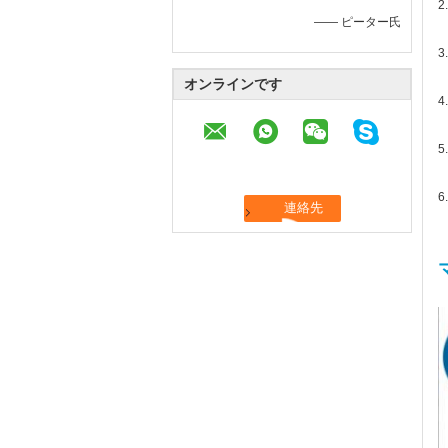
2
—— ピーター氏
3
オンラインです
4
5
6