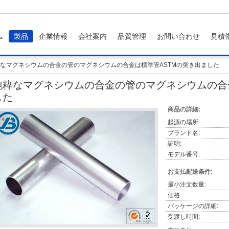
ム
製品
企業情報
会社案内
品質管理
お問い合わせ
見積
なマグネシウムの合金の管のマグネシウムの合金は標準管ASTMの突き出ました
純粋なマグネシウムの合金の管のマグネシウムの合
した
商品の詳細:
起源の場所:
ブランド名:
証明:
モデル番号:
お支払配送条件:
最小注文数量:
価格:
パッケージの詳細:
受渡し時間: