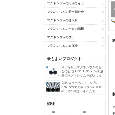
マグネシウムの溶接ワイヤ
マグネシウムの希土類合金
マグネシウムの発火具
マグネシウムの合金の陽極
マグネシウムの放出
マグネシウムの金属粉
最もよいプロダクト
高い等級はマグネシウムの合
金の管/管AZ31 AZ91 95%の最
低のマグネシウムを証明しま
した
欠陥/スラグ/穴なしで内部
AZ61Aのマグネシウムの合金
の円形の突き出された管
認証