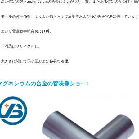
.
高い特定の強さ.magnesiumの合金に高力があり、質、またある特定の軸受け容
.
モールの弾性係数。よりよい強さおよび反地震およびゆがみを容易に持っています
.
よい反電磁妨害雑音および盾。
.
非汚染はリサイクルし。
.
大きさに関して馬小屋および容易な処理。
マグネシウムの合金の管映像ショー: