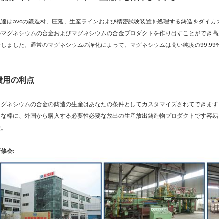
私達はaveの鍛造材、圧延、生産ラインおよび精密試験装置を処理する鋳造をダイカ
のマグネシウムの合金およびマグネシウムの合金プロダクトを作り出すことができ高
発しました。通常のマグネシウムの浄化によって、マグネシウムは高い純度の99.99
費用の利点
マグネシウムの合金の鋳造の生産はあなたの条件としてカスタマイズされてできます
ろな棒に、外国から購入する必要性必要な放出の生産放出鋳造物プロダクトです容易
費。
修会: