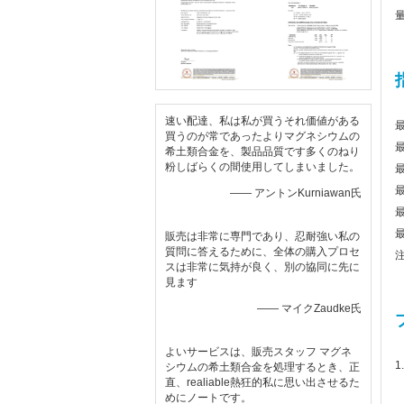
速い配達、私は私が買うそれ価値がある
買うのが常であったよりマグネシウムの
希土類合金を、製品品質です多くのねり
粉しばらくの間使用してしまいました。
最
—— アントンKurniawan氏
販売は非常に専門であり、忍耐強い私の
質問に答えるために、全体の購入プロセ
スは非常に気持が良く、別の協同に先に
見ます
—— マイクZaudke氏
よいサービスは、販売スタッフ マグネ
1
シウムの希土類合金を処理するとき、正
直、realiable熱狂的私に思い出させるた
めにノートです。