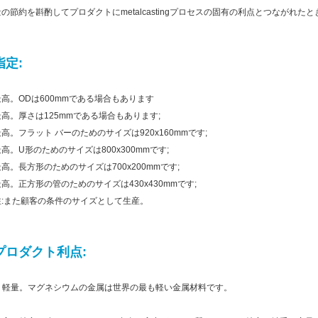
量の節約を斟酌してプロダクトにmetalcastingプロセスの固有の利点とつながれた
指定:
最高。ODは600mmである場合もあります
最高。厚さは125mmである場合もあります;
最高。フラット バーのためのサイズは920x160mmです;
高。U形のためのサイズは800x300mmです;
最高。長方形のためのサイズは700x200mmです;
最高。正方形の管のためのサイズは430x430mmです;
注:また顧客の条件のサイズとして生産。
プロダクト利点:
.
軽量。マグネシウムの金属は世界の最も軽い金属材料です。