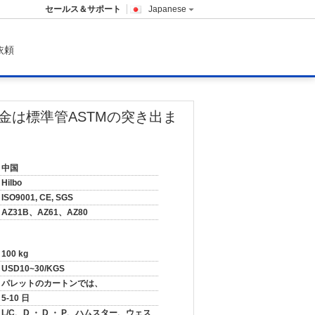
セールス＆サポート
Japanese
依頼
金は標準管ASTMの突き出ま
中国
Hilbo
ISO9001, CE, SGS
AZ31B、AZ61、AZ80
100 kg
USD10~30/KGS
パレットのカートンでは、
5-10 日
L/C、D ・ D ・ P、ハムスター、ウェス