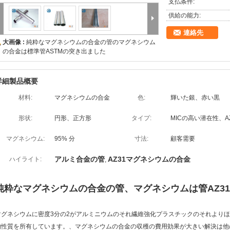
支払条件:
供給の能力:
連絡先
大画像 :
純粋なマグネシウムの合金の管のマグネシウム
の合金は標準管ASTMの突き出ました
詳細製品概要
材料:
マグネシウムの合金
色:
輝いた銀、赤い黒
形状:
円形、正方形
タイプ:
MICの高い潜在性、AZ
マグネシウム:
95% 分
寸法:
顧客需要
アルミ合金の管
AZ31マグネシウムの合金
ハイライト:
,
純粋なマグネシウムの合金の管、マグネシウムは管AZ31 
マグネシウムに密度3分の2がアルミニウムのそれ繊維強化プラスチックのそれより
的性質を所有しています。、マグネシウムの合金の収穫の費用効果が大きい解決は他