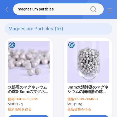
Magnesium Particles
(57)
水処理のマグネシウム
3mm水清浄器のマグネ
の球3-8mmのマグネシ
シウムの陶磁器の球の
ウムの粒子ORP水マグ
ための99.98%のマグネ
価格:
USD9~13/KGS
価格:
USD9~13/KGS
ネシウムの微粒
シウムの粒子の微粒
MOQ:
1 kg
MOQ:
1 kg
最新価格を得る
最新価格を得る