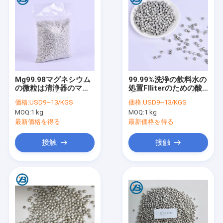
Mg99.98マグネシウム
99.99%洗浄の飲料水の
の微粒は清浄器のマグ
処置Flliterのための酸
ネシウムの餌のアルカ
化マグネシウムの餌Mg
価格:
USD9~13/KGS
価格:
USD9~13/KGS
リorpの球に水をまきま
の微粒
MOQ:
1 kg
MOQ:
1 kg
す
最新価格を得る
最新価格を得る
接触
接触
家
製品
私達について