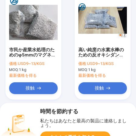
市民か産業水処理のた
高い純度の水素水棒の
めのφ5mmのマグネシ
ための反オキシダント
ウムの微粒
のマグネシウムの微粒
価格:
USD9~13/KGS
価格:
USD9~13/KGS
MOQ:
1 kg
MOQ:
1 kg
最新価格を得る
最新価格を得る
接触
接触
時間を節約する
私たちはあなたと最高の製品に連絡しまし
ょう。