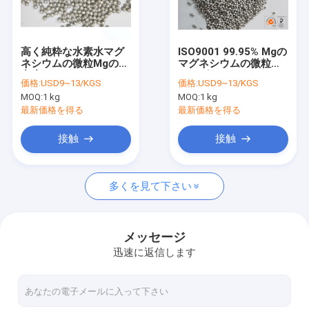
工場旅行
品質管理
高く純粋な水素水マグ
ISO9001 99.95% Mgの
ネシウムの微粒Mgの球
マグネシウムの微粒の
私達に連絡しなさい
密度1.7g/Cm3
サイズ1~6mm/Orpの
価格:
USD9~13/KGS
価格:
USD9~13/KGS
マグネシウムの球
MOQ:
1 kg
MOQ:
1 kg
ニュース
最新価格を得る
最新価格を得る
引用を要求しなさい
接触
接触
多くを見て下さい
マグネシウムの合金シート
マグネシウムの合金の版
メッセージ
迅速に返信します
マグネシウムの写真凸版の版
マグネシウムの餌