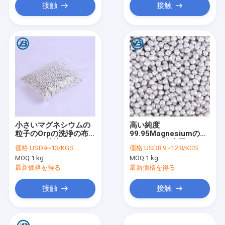
接触
接触
小さいマグネシウムの
高い純度
粒子のOrpの洗浄の布
99.95Magnesiumの微
のための純粋なマグネ
粒4mmの浄水器のマグ
価格:
USD9~13/KGS
価格:
USD8.9~12.8/KGS
シウムの球99.95%
ネシウムの豆
MOQ:
1 kg
MOQ:
1 kg
最新価格を得る
最新価格を得る
接触
接触