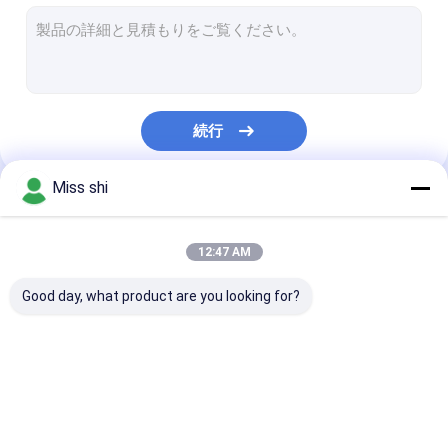
マグネシウムの合金棒
マグネシウムの合金の管
マグネシウムの微粒
続行
マグネシウムの合金のインゴット
Miss shi
マグネシウムの溶接ワイヤ
私たちのカテゴリー
マグネシウムの希土類合金
12:47 AM
マグネシウムの発火具
Good day, what product are you looking for?
マグネシウムの合金の陽極
マグネシウムの放出
マグネシウムの合金シ
マグネシウムの合金の
マグネシウムの
マグネシウムの金属粉
ート
版
版の版