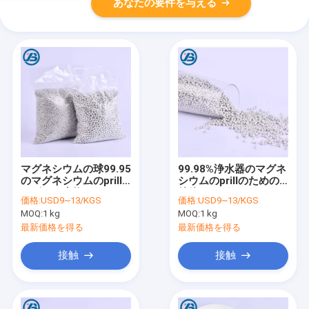
あなたの要件を与える
マグネシウムの球99.95
99.98%浄水器のマグネ
のマグネシウムのprill
シウムのprillのための
のビード生物フィルタ
純粋なマグネシウムの
価格:
USD9~13/KGS
価格:
USD9~13/KGS
ー球のマグネシウムの
球は玉が付きます
MOQ:
1 kg
MOQ:
1 kg
微粒のOrpの金属球
最新価格を得る
最新価格を得る
接触
接触